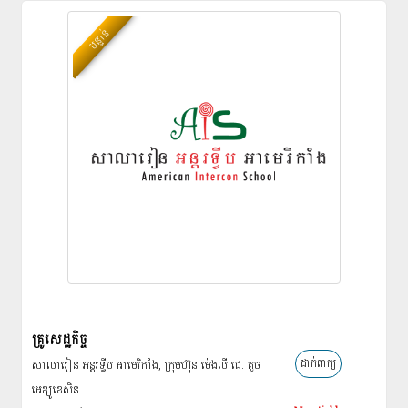
បន្ទាន់
គ្រូសេដ្ឋកិច្ច
ដាក់ពាក្យ
សាលារៀន អន្ដរទ្វីប អាមេរិកាំង, ក្រុមហ៊ុន ម៉េងលី ជេ. គួច
អេឌ្យូខេសិន