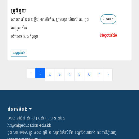
គ្រូជំនួយ
ដាក់ពាក្យ
សាលារៀន អន្ដរទ្វីប អាមេរិកាំង, ក្រុមហ៊ុន ម៉េងលី ជេ. គួច
អេឌ្យូខេសិន
Negotiable
ម៉ៅសេទុង, 5 ថ្ងៃ​មុន
ពេញម៉ោង
‹
1
2
3
4
5
6
7
›
ទំនាក់ទំនង
០១២ ៧៩៧ ៩៣៩ | ០៩៣ ៣៣៥ ៥៦៤
hr@mjqeducation.edu.kh
ផ្ទះលេខ ១១A ផ្លូវ ៤០២ ភូមិ ២ សង្កាត់ទំនប់ទឹក ខណ្ឌបឹងកេងកង រាជធានីភ្នំពេញ