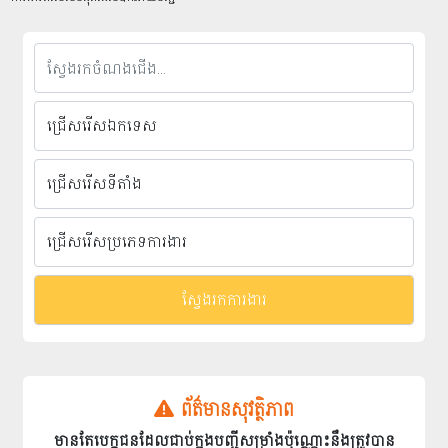
ព័ត៌មានសុវត្ថិភាព
មានតែបេក្ខជនដែលជាប់ក្នុងបញ្ជីសម្រាំងប៉ុណ្ណោះនឹងត្រូវបាន