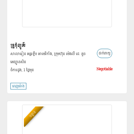
គ្រូកុំព្យូទ័រ
ដាក់ពាក្យ
សាលារៀន អន្ដរទ្វីប អាមេរិកាំង, ក្រុមហ៊ុន ម៉េងលី ជេ. គួច
អេឌ្យូខេសិន
Negotiable
ចំការដូង, 1 ថ្ងៃ​មុន
ពេញម៉ោង
បន្ទាន់