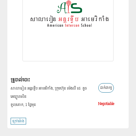
គ្រូបាល់បោះ
ដាក់ពាក្យ
សាលារៀន អន្ដរទ្វីប អាមេរិកាំង, ក្រុមហ៊ុន ម៉េងលី ជេ. គួច
អេឌ្យូខេសិន
Negotiable
ទួលគោក, 1 ថ្ងៃ​មុន
ក្រៅម៉ោង