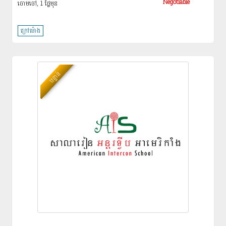
Negotiable
ចោមចៅ, 1 ថ្ងៃ​មុន
ក្រៅម៉ោង
បន្ទាន់