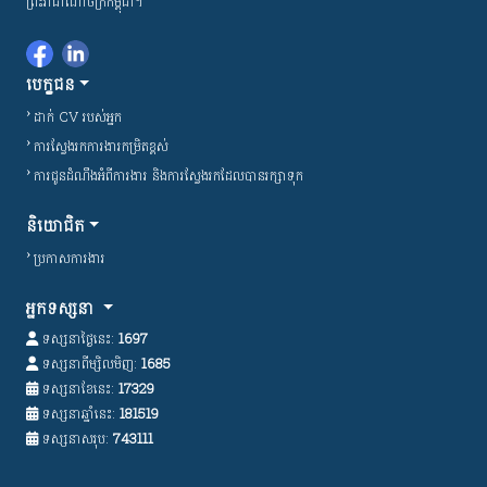
ព្រះរាជាណាចក្រកម្ពុជា។
បេក្ខជន
ដាក់ ​​CV របស់អ្នក
ការស្វែងរកការងារកម្រិតខ្ពស់
ការជូនដំណឹងអំពីការងារ និងការស្វែងរកដែលបានរក្សាទុក
និយោជិត
ប្រកាសការងារ
អ្នកទស្សនា
ទស្សនាថ្ងៃនេះ:
1697
ទស្សនាពីម្សិលមិញ:
1685
ទស្សនាខែនេះ:
17329
ទស្សនាឆ្នាំនេះ:
181519
ទស្សនាសរុប:
743111