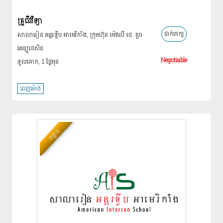
គ្រូជីវវិទ្យា
ដាក់ពាក្យ
សាលារៀន អន្ដរទ្វីប អាមេរិកាំង, ក្រុមហ៊ុន ម៉េងលី ជេ. គួច
អេឌ្យូខេសិន
Negotiable
ទួលគោក, 1 ថ្ងៃ​មុន
ពេញម៉ោង
បន្ទាន់