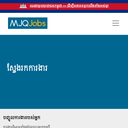
ឈរជាមួយប្រជាជនកម្ពុជា — ដើម្បីអនាគតពួកយើងទាំងអស់គ្នា
ស្វែងរកការងារ
បញ្ចូលការងាររបស់អ្នក
ការងារពិសេសបំផុតដែលបានរាយបញ្ជី