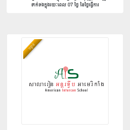
ទាក់ទងក្នុងរយៈពេល 07 ថ្ងៃ នៃថ្ងៃធ្វើការ
បន្ទាន់